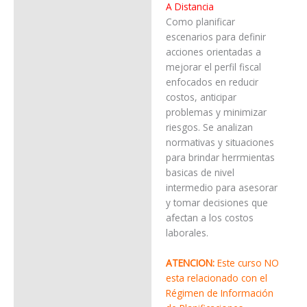
A Distancia
Inscripción
Como planificar
escenarios para definir
Características de cursada
acciones orientadas a
mejorar el perfil fiscal
Medios de Pago
enfocados en reducir
Certificado de Estudios
costos, anticipar
problemas y minimizar
¿Consultas?
riesgos. Se analizan
normativas y situaciones
para brindar herrmientas
basicas de nivel
intermedio para asesorar
y tomar decisiones que
afectan a los costos
laborales.
ATENCION:
Este curso NO
esta relacionado con el
Régimen de Información