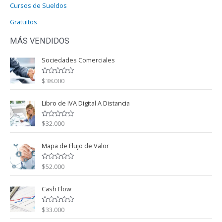
Cursos de Sueldos
Gratuitos
MÁS VENDIDOS
Sociedades Comerciales
$
38.000
V
a
l
o
Libro de IVA Digital A Distancia
r
a
d
o
$
32.000
V
c
a
o
l
n
o
Mapa de Flujo de Valor
0
r
d
a
e
d
5
o
$
52.000
V
c
a
o
l
n
o
Cash Flow
0
r
d
a
e
d
5
o
$
33.000
V
c
a
o
l