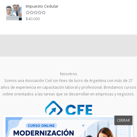
n
o
Impuesto Cedular
0
r
d
a
e
d
5
o
$
40.000
V
c
a
o
l
n
o
0
r
d
a
e
d
5
o
c
o
n
0
d
e
5
Nosotros
Somos una Asociación Civil sin fines de lucro de Argentina con más de 27
años de experiencia en capacitación laboral y profesional. Brindamos cursos
online orientados a las tareas que se desarrollan en empresas y negocios.
Tel:
(11) 2608-3000
Email:
info@cfe.com.ar