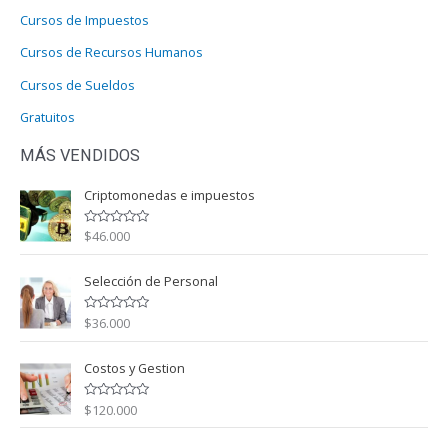
Cursos de Impuestos
Cursos de Recursos Humanos
Cursos de Sueldos
Gratuitos
MÁS VENDIDOS
Criptomonedas e impuestos
$
46.000
V
a
l
o
Selección de Personal
r
a
d
o
$
36.000
V
c
a
o
l
n
o
Costos y Gestion
0
r
d
a
e
d
5
o
$
120.000
V
c
a
o
l
n
o