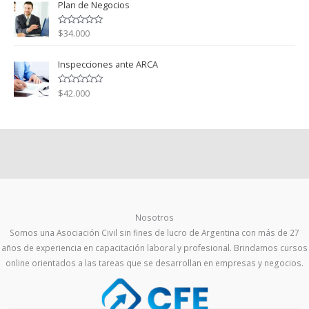
Plan de Negocios
0
r
d
a
e
d
5
o
$
34.000
V
c
a
o
l
n
o
Inspecciones ante ARCA
0
r
d
a
e
d
5
o
$
42.000
V
c
a
o
l
n
o
0
r
d
a
e
d
5
o
c
o
n
0
d
e
5
Nosotros
Somos una Asociación Civil sin fines de lucro de Argentina con más de 27
años de experiencia en capacitación laboral y profesional. Brindamos cursos
online orientados a las tareas que se desarrollan en empresas y negocios.