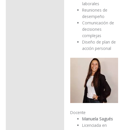
laborales
Reuniones de
desempeño
Comunicación de
decisiones
complejas
Diseño de plan de
acción personal
Docente
Manuela Sagués
Licenciada en